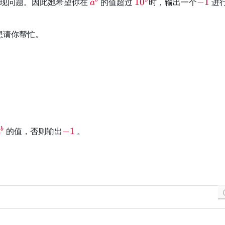
\
\
\
出现问题。因此她希望你在
的值超过
1
0
时，输出一个
−
1
进
b
b
d
{
a
r
r
r
}
}
{
2
e
e
e
i
^
想请你帮忙。
d
d
d
n
{
{
{
{
t
3
a
1
-
}
1
^
0
1
}
b
^
}
−
}
9
1
}
}
\
\
的值，否则输出
−
1
。
b
a
r
e
d
d
{
{
a
-
^
1
b
}
}