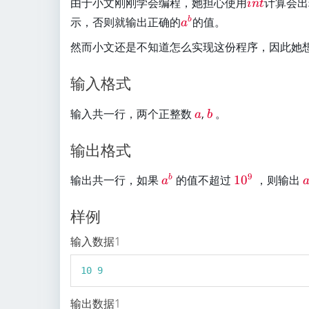
\
由于小文刚刚学会编程，她担心使用
计算会
d
in
t
^
}
}
2
r
{
\
示，否则就输出正确的
的值。
b
3
×
a
e
i
r
}
2
然而小文还是不知道怎么实现这份程序，因此她
d
n
e
=
{
t
d
8
i
输入格式
}
{
}
n
a
t
\
\
输入共一行，两个正整数
,
。
^
a
b
}
r
r
b
e
e
输出格式
}
d
d
{
{
\
\
9
输出共一行，如果
的值不超过
1
0
，则输出
b
a
a
b
r
r
r
}
}
e
e
e
样例
d
d
输入数据1
{
{
a
1
10
9
^
0
b
^
输出数据1
}
9