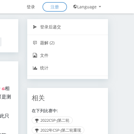
注册
登录
Language
登录后递交
题解 (2)
文件
统计
\
个
相
a
r
相关
可是测
e
d
在下列比赛中:
{
此只
2022CSP-J第二轮
a
}
2022年CSP-J第二轮重现