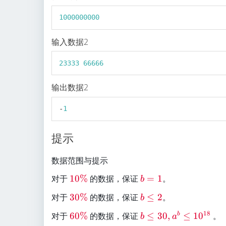
}
1000000000
输入数据2
23333
66666
输出数据2
-
1
提示
数据范围与提示
\
\
对于
10%
的数据，保证
=
1
。
b
re
re
\
\
对于
30%
的数据，保证
≤
2
。
b
d
d
re
re
{
{
\
\
\
18
对于
60%
的数据，保证
≤
30
,
≤
1
0
。
b
b
a
d
d
1
b
re
re
re