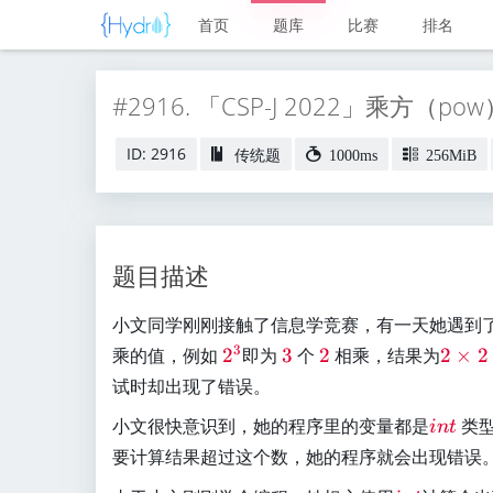
首页
题库
比赛
排名
#2916. 「CSP-J 2022」乘方（po
ID: 2916
传统题
1000ms
256MiB
题目描述
小文同学刚刚接触了信息学竞赛，有一天她遇到
\
\
\
\
3
乘的值，例如
2
即为
3
个
2
相乘，结果为
2
×
2
r
r
r
re
试时却出现了错误。
e
e
e
d
\
小文很快意识到，她的程序里的变量都是
类型
d
d
d
{
in
t
r
{
{
{
2
要计算结果超过这个数，她的程序就会出现错误
e
2
3
2
×