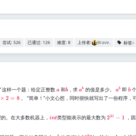
w）
尝试: 526
已通过: 126
难度: 8
上传者:
Brave.
标签>
\
\
\
\
\
了这样一个题：给定正整数
和
，求
的值是多少。
即
b
b
a
b
a
a
b
r
r
r
r
r
×
2
=
8
。 “简单！”小文心想，同时很快就写出了一份程序，
e
e
e
e
e
d
d
d
d
d
{
{
{
{
{
\
\
31
的。在大多数机器上，
类型能表示的最大数为
2
−
1
，因
in
t
a
b
a
a
b
r
re
。
}
}
^
^
}
e
d
9
b