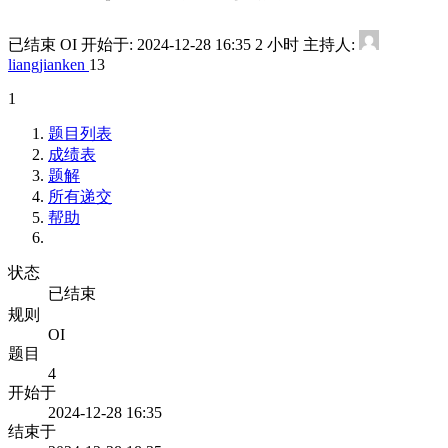
已结束
OI
开始于:
2024-12-28 16:35
2 小时
主持人:
liangjianken
13
1
题目列表
成绩表
题解
所有递交
帮助
状态
已结束
规则
OI
题目
4
开始于
2024-12-28 16:35
结束于