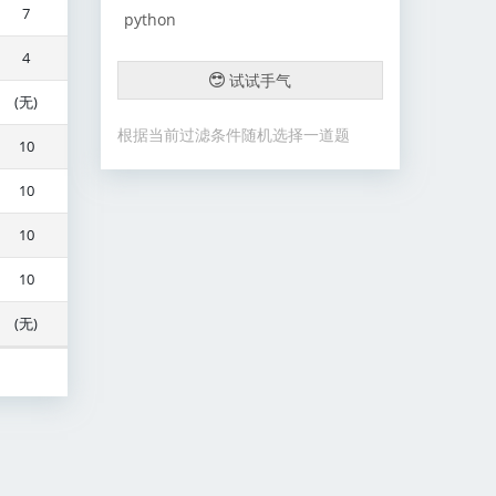
7
python
4
试试手气
(无)
根据当前过滤条件随机选择一道题
10
10
10
10
(无)