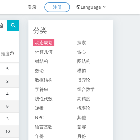
注册
登录
Language
题
分类
动态规划
搜索
计算几何
贪心
难度
树结构
图结构
5
数论
模拟
数据结构
博弈论
3
字符串
组合数学
4
线性代数
高精度
9
递推
概率论
NPC
其他
3
语言基础
竞赛
10
年份
月份