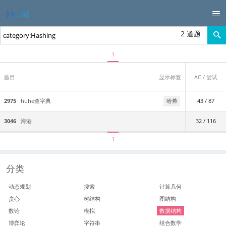
2 道题
1
题目
显示标签
AC / 尝试
2975
huhe查字典
哈希
43 / 87
3046
海港
32 / 116
1
分类
动态规划
搜索
计算几何
贪心
树结构
图结构
数论
模拟
数据结构
博弈论
字符串
组合数学