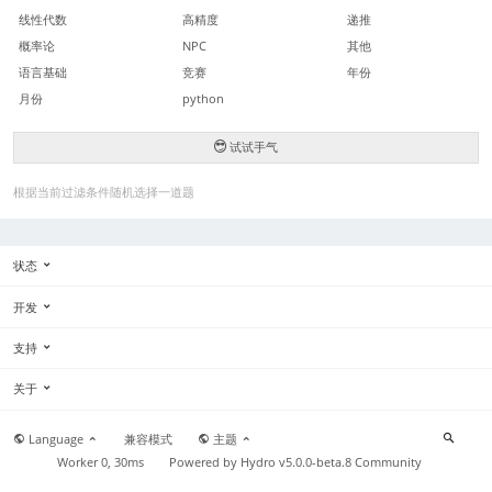
线性代数
高精度
递推
概率论
NPC
其他
语言基础
竞赛
年份
月份
python
试试手气
根据当前过滤条件随机选择一道题
状态
开发
支持
关于
Language
兼容模式
主题
Worker 0, 30ms
Powered by
Hydro v5.0.0-beta.8
Community