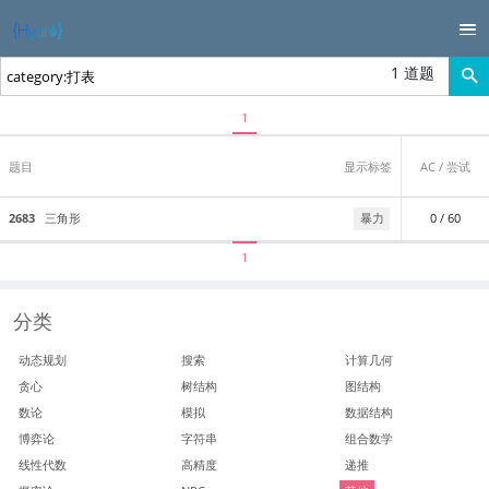
1 道题
1
题目
显示标签
AC / 尝试
2683
三角形
暴力
0 / 60
1
分类
动态规划
搜索
计算几何
贪心
树结构
图结构
数论
模拟
数据结构
博弈论
字符串
组合数学
线性代数
高精度
递推