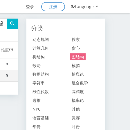
注册
登录
Language
题
分类
动态规划
搜索
计算几何
贪心
难度
树结构
图结构
8
数论
模拟
数据结构
博弈论
9
字符串
组合数学
线性代数
高精度
递推
概率论
NPC
其他
语言基础
竞赛
年份
月份