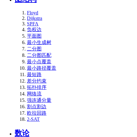
Floyd
Dijkstra
SPFA
负权边
平面图
最小生成树
二分图
二分图匹配
最小点覆盖
最小路径覆盖
最短路
差分约束
拓扑排序
网络流
强连通分量
割点割边
欧拉回路
2-SAT
数论