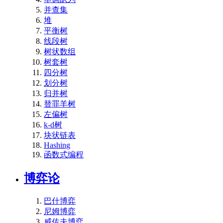
并查集
堆
平衡树
线段树
树状数组
树套树
四分树
划分树
归并树
替罪羊树
左偏树
k-d树
块状链表
Hashing
函数式编程
博弈论
巴什博弈
尼姆博弈
威佐夫博弈