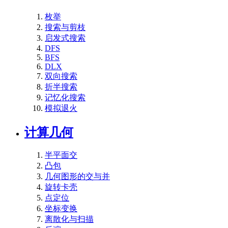
枚举
搜索与剪枝
启发式搜索
DFS
BFS
DLX
双向搜索
折半搜索
记忆化搜索
模拟退火
计算几何
半平面交
凸包
几何图形的交与并
旋转卡壳
点定位
坐标变换
离散化与扫描