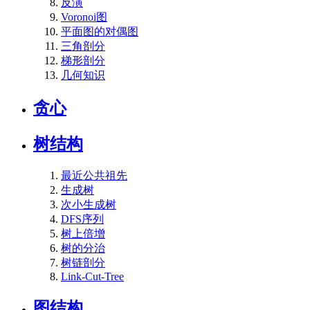
反演
Voronoi图
平面图的对偶图
三角剖分
梯形剖分
几何知识
贪心
树结构
最近公共祖先
生成树
次小生成树
DFS序列
树上倍增
树的分治
树链剖分
Link-Cut-Tree
图结构