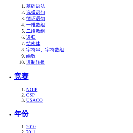
基础语法
选择语句
循环语句
一维数组
二维数组
递归
结构体
字符串、字符数组
函数
进制转换
竞赛
NOIP
CSP
USACO
年份
2010
2011