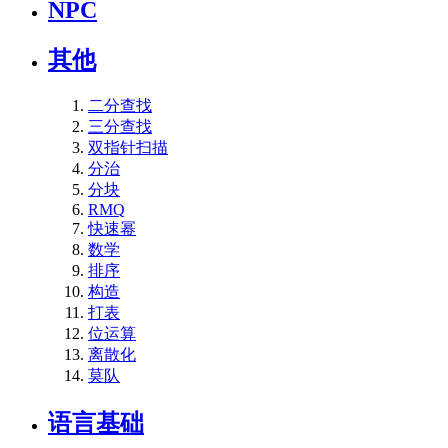
NPC
其他
二分查找
三分查找
双指针扫描
分治
分块
RMQ
快速幂
数学
排序
构造
打表
位运算
离散化
莫队
语言基础