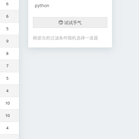
6
python
6
试试手气
5
根据当前过滤条件随机选择一道题
9
8
7
5
4
10
10
4