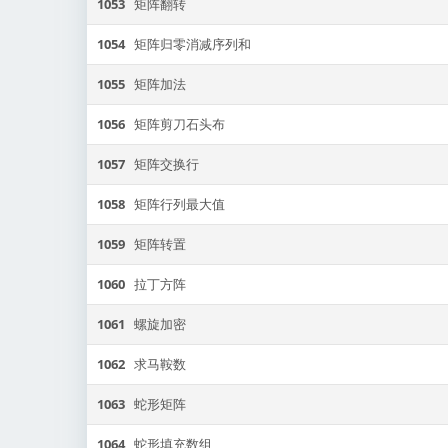
1053
矩阵翻转
1054
矩阵归零消减序列和
1055
矩阵加法
1056
矩阵剪刀石头布
1057
矩阵交换行
1058
矩阵行列最大值
1059
矩阵转置
1060
拉丁方阵
1061
螺旋加密
1062
求马鞍数
1063
蛇形矩阵
1064
蛇形填充数组