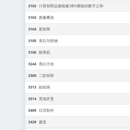
3102
计算矩阵边缘能被3和5整除的数字之和
3103
图像叠加
3104
新矩阵
3105
萤石与怪物
3106
除草机
3244
黑白方块
3300
二阶矩阵
3313
贴纸画
3314
荒地开垦
3409
日历制作
3428
建造