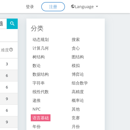
注册
登录
Language
题
分类
动态规划
搜索
计算几何
贪心
难度
树结构
图结构
3
数论
模拟
数据结构
博弈论
6
字符串
组合数学
6
线性代数
高精度
9
递推
概率论
NPC
其他
6
语言基础
竞赛
9
年份
月份